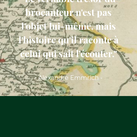
brocanteur n'est pas
l'objet lui-même, mais
l'histoire qu'il raconte à
celui qui sait l'écouter."
- Alexandre Emmrich -