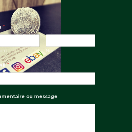
m
*
nom
Nom
ail
*
mentaire ou message